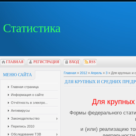
Статистика
ГЛАВНАЯ
РЕГИСТРАЦИЯ
ВХОД
RSS
Главная
»
2012
»
Апрель
»
3
» Для крупных и 
МЕНЮ САЙТА
ДЛЯ КРУПНЫХ И СРЕДНИХ ПРЕД
Главная страница
Информация о сайте
Для крупных
Отчётность в электро...
Антивирусы
Формы федерального стати
Законодательство
Перепись 2010
и (или) реализацию то
Обследование ТЗВ
деятельности