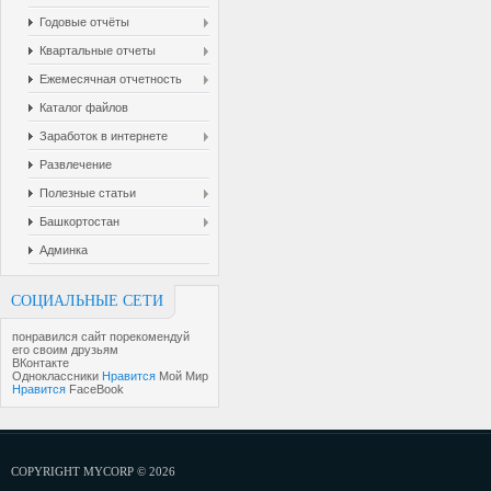
Годовые отчёты
Квартальные отчеты
Ежемесячная отчетность
Каталог файлов
Заработок в интернете
Развлечение
Полезные статьи
Башкортостан
Админка
СОЦИАЛЬНЫЕ СЕТИ
понравился сайт порекомендуй
его своим друзьям
ВКонтакте
Одноклассники
Нравится
Мой Мир
Нравится
FaceBook
COPYRIGHT MYCORP © 2026