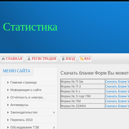
Статистика
ГЛАВНАЯ
РЕГИСТРАЦИЯ
ВХОД
RSS
МЕНЮ САЙТА
Скачать бланки Форм Вы можете
Форма № П-5м
Скачать Бланк 
Главная страница
Форма № П-2
Скачать Бланк 
Информация о сайте
Форма № 5-з
Скачать Бланк 
Форма № 3-торг ПМ
Скачать Бланк 
Отчётность в электро...
Форма № ПМ
Скачать Бланк 
Антивирусы
Форма № 22ЖКХ
Скачать Бланк 
Законодательство
Перепись 2010
Обследование ТЗВ