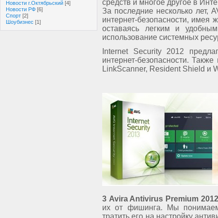
средств и многое другое в Инт
Новости г.Октябрьский
[4]
Новости РФ
[6]
За последние несколько лет, 
Спорт
[2]
интернет-безопасности, имея ж
Шоубизнес
[1]
оставаясь легким и удобны
использование системных ресу
Internet Security 2012 пред
интернет-безопасности. Также
LinkScanner, Resident Shield и 
3 Avira Antivirus Premium 201
их от фишинга. Мы понимаем
тратить его на настройку анти