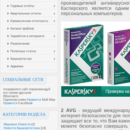
производителей антивирусно
Годовые отчёты
Касперского является одни
персональных компьютеров.
Квартальные отчеты
Ежемесячная отчетность
Каталог файлов
Заработок в интернете
Развлечение
Полезные статьи
Башкортостан
Админка
СОЦИАЛЬНЫЕ СЕТИ
понравился сайт порекомендуй
его своим друзьям
ВКонтакте
Одноклассники
Нравится
Мой Мир
Нравится
FaceBook
2 AVG
- ведущий междунаро
КАТЕГОРИИ РАЗДЕЛА
интернет-безопасности для пол
защищает все то, что Вам важн
Мировые Новости
[2]
можете безопасно совершать 
Новости Башкортостана
[14]