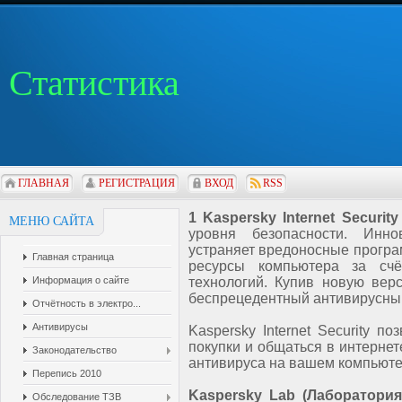
Статистика
ГЛАВНАЯ
РЕГИСТРАЦИЯ
ВХОД
RSS
1 Kaspersky Internet Security
МЕНЮ САЙТА
уровня безопасности. Инно
устраняет вредоносные програм
Главная страница
ресурсы компьютера за счё
Информация о сайте
технологий. Купив новую верси
беспрецедентный антивирусный
Отчётность в электро...
Антивирусы
Kaspersky Internet Security 
покупки и общаться в интернет
Законодательство
антивируса на вашем компьюте
Перепись 2010
Kaspersky Lab (Лаборатори
Обследование ТЗВ