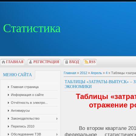
Статистика
ГЛАВНАЯ
РЕГИСТРАЦИЯ
ВХОД
RSS
Главная
»
2012
»
Апрель
»
4
» Таблицы «затра
МЕНЮ САЙТА
ТАБЛИЦЫ «ЗАТРАТЫ-ВЫПУСК» – 
ЭКОНОМИКИ
Главная страница
Таблицы «затра
Информация о сайте
Отчётность в электро...
отражение р
Антивирусы
Законодательство
Перепись 2010
Во втором квартале
201
федеральное статистич
Обследование ТЗВ