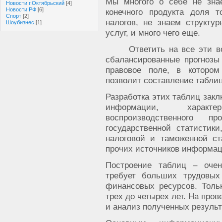
Мы многого о себе не знае
Новости г.Октябрьский
[4]
Новости РФ
[6]
конечного продукта доля т
Спорт
[2]
налогов, не знаем структу
Шоубизнес
[1]
услуг, и много чего еще.
Ответить на все эти в
сбалансированные прогнозы
правовое поле, в котором
позволит составление таблиц
Разработка этих таблиц закл
информации, характ
воспроизводственного п
государственной статистики
налоговой и таможенной ст
прочих источников информац
Построение таблиц – очен
требует больших трудовых
финансовых ресурсов. Тольк
трех до четырех лет. На про
и анализ полученных результ