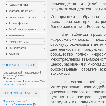
производство и (или) р
Годовые отчёты
результатами деятельности 
Квартальные отчеты
Информация, собранная в 
Ежемесячная отчетность
использоваться при постро
Каталог файлов
более известных в России к
Заработок в интернете
Эти таблицы предста
Развлечение
макроэкономических показ
Полезные статьи
структуру экономики в детал
Башкортостан
деятельности и продукции.
сообщество полной информ
Админка
межотраслевом взаимодейств
ценообразования и многом др
СОЦИАЛЬНЫЕ СЕТИ
обоснованные стратегиче
понравился сайт порекомендуй
экономики.
его своим друзьям
ВКонтакте
На сегодняшний де
Одноклассники
Нравится
Мой Мир
Нравится
FaceBook
межотраслевых взаимодей
движения товаров от произв
КАТЕГОРИИ РАЗДЕЛА
цен на них построены дов
отследить их прямыми стат
Мировые Новости
[2]
Новости Башкортостана
[14]