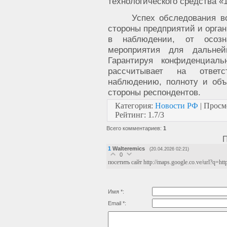
технологического средства «
Успех обследования в
стороны предприятий и орган
в наблюдении, от осозн
мероприятия для дальней
Гарантируя конфиденциал
рассчитывает на ответ
наблюдению, полноту и объ
стороны респондентов.
Категория
:
Новости РФ
|
Просм
Рейтинг
:
1.7
/
3
Всего комментариев
:
1
П
1
Walteremics
(20.04.2026 02:21)
0
посетить сайт http://maps.google.co.ve/url?q=http
Имя *:
Email *: